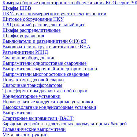
Камеры сборные одностороннего обслуживания КСО серии 30
Шкафы ШВВ
ПКУ-пункт коммерческого учета электроэнергии
Щитовое оборудование НКУ
ГРЩ главный распределительный щит
Шкафы распределительные
Шкафы управления
Выключатели и разъединители 6(10) кВ
Выключатели нагрузки автогазовые ВНА
Разъединители РЛНД
Сварочное оборудование
Выпрямители однопостовые сварочные
Выпрямитель сварочный инверторного типа
Выпрямители многопостовые сварочные
Полуавтомат дуговой сварки
Сварочные трансформаторы
Трансформаторы для контактной сварки
Конденсаторные установки
Низковольтные конденсаторные установки
Высоковольтные конденсаторные установки
Выпрямители
Стартерные выпрямители (ВАСТ)
Зарядные устройства для тяговых аккумуляторных батарей
Гальванические выпрямители
Металлоконструкции