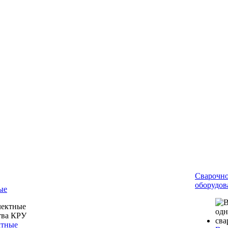
Сварочн
оборудов
ые
ктные