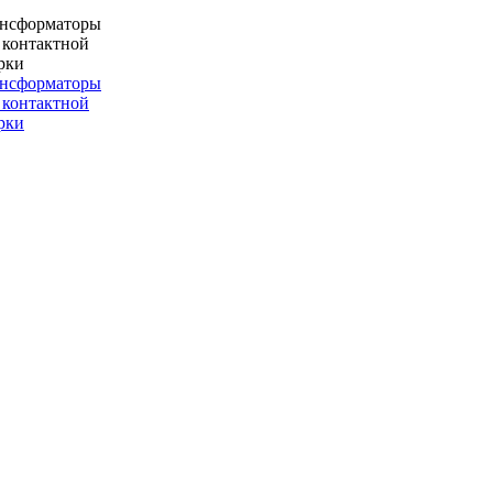
ансформаторы
 контактной
рки