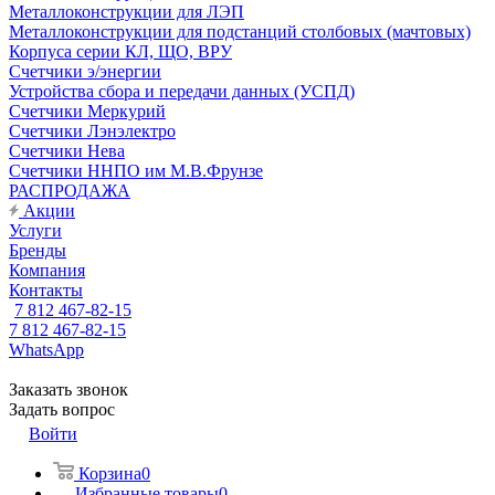
Металлоконструкции для ЛЭП
Металлоконструкции для подстанций столбовых (мачтовых)
Корпуса серии КЛ, ЩО, ВРУ
Счетчики э/энергии
Устройства сбора и передачи данных (УСПД)
Счетчики Меркурий
Счетчики Лэнэлектро
Счетчики Нева
Счетчики ННПО им М.В.Фрунзе
РАСПРОДАЖА
Акции
Услуги
Бренды
Компания
Контакты
7 812 467-82-15
7 812 467-82-15
WhatsApp
Заказать звонок
Задать вопрос
Войти
Корзина
0
Избранные товары
0