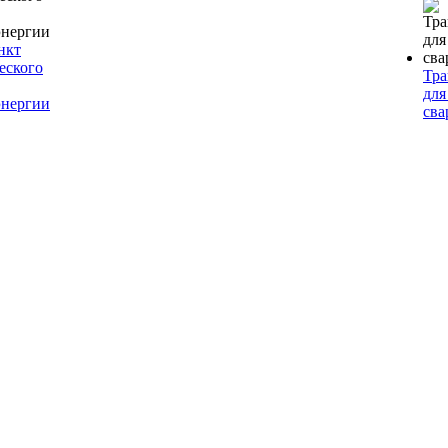
нкт
еского
Тр
для
энергии
сва