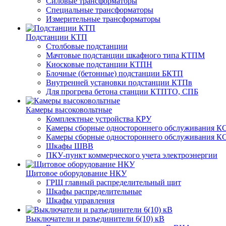
Силовые трансформаторы
Специальные трансформаторы
Измерительные трансформаторы
Подстанции КТП
Столбовые подстанции
Мачтовые подстанции шкафного типа КТПМ
Киосковые подстанции КТПН
Блочные (бетонные) подстанции БКТП
Внутренней установки подстанции КТПв
Для прогрева бетона станции КТПТО, СПБ
Камеры высоковольтные
Комплектные устройства КРУ
Камеры сборные одностороннего обслуживания КС
Камеры сборные одностороннего обслуживания КС
Шкафы ШВВ
ПКУ-пункт коммерческого учета электроэнергии
Щитовое оборудование НКУ
ГРЩ главный распределительный щит
Шкафы распределительные
Шкафы управления
Выключатели и разъединители 6(10) кВ