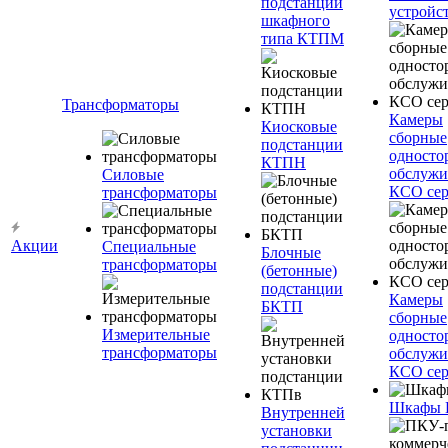
подстанции
устройс
шкафного
типа КТПМ
Трансформаторы
Камеры
Киосковые
сборные
подстанции
односто
КТПН
обслужи
Силовые
КСО сер
трансформаторы
Акции
Специальные
Блочные
трансформаторы
(бетонные)
подстанции
Камеры
БКТП
сборные
Измерительные
односто
трансформаторы
обслужи
КСО сер
Шкафы
Внутренней
установки