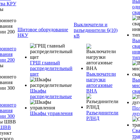
Вы
тва КРУ
одн
сва
Выключатели и
Щитовое оборудование
разъединители 6(10)
НКУ
кВ
Вы
сва
роннего
инв
вания
тип
ии 200
ГРЩ главный
распределительный
щит
Выключатели
нагрузки
Вы
автогазовые
мно
Шкафы
ВНА
сва
распределительные
роннего
Пол
вания
Разъединители
Шкафы управления
дуг
ии 300
РЛНД
 ШВВ
Св
тра