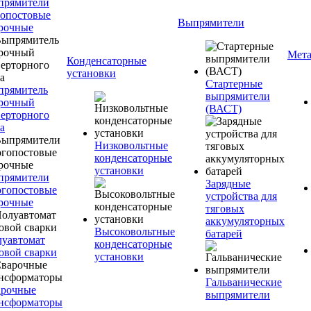
прямители
опостовые
Выпрямители
рочные
Мета
Конденсаторные
установки
Стартерные
прямитель
выпрямители
рочный
(ВАСТ)
ерторного
а
Низковольтные
конденсаторные
установки
прямители
Зарядные
гопостовые
устройства для
рочные
тяговых
аккумуляторных
Высоковольтные
батарей
уавтомат
конденсаторные
овой сварки
установки
Гальванические
арочные
выпрямители
нсформаторы