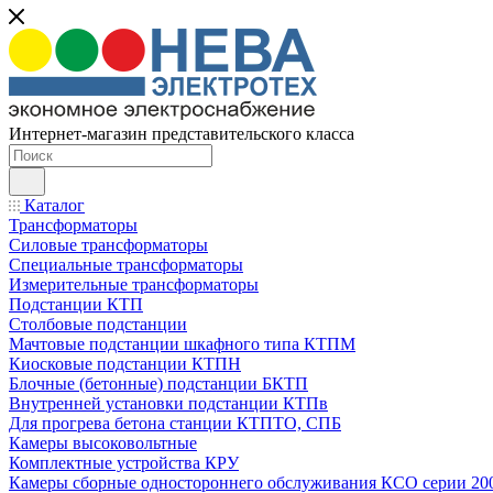
Интернет-магазин представительского класса
Каталог
Трансформаторы
Силовые трансформаторы
Специальные трансформаторы
Измерительные трансформаторы
Подстанции КТП
Столбовые подстанции
Мачтовые подстанции шкафного типа КТПМ
Киосковые подстанции КТПН
Блочные (бетонные) подстанции БКТП
Внутренней установки подстанции КТПв
Для прогрева бетона станции КТПТО, СПБ
Камеры высоковольтные
Комплектные устройства КРУ
Камеры сборные одностороннего обслуживания КСО серии 20