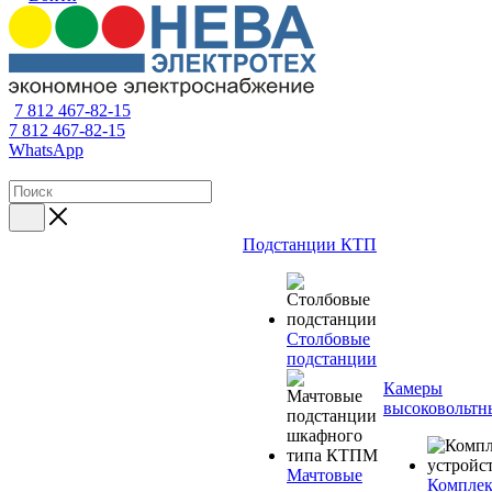
7 812 467-82-15
7 812 467-82-15
WhatsApp
Подстанции КТП
Столбовые
подстанции
Камеры
высоковольтн
Мачтовые
Компле