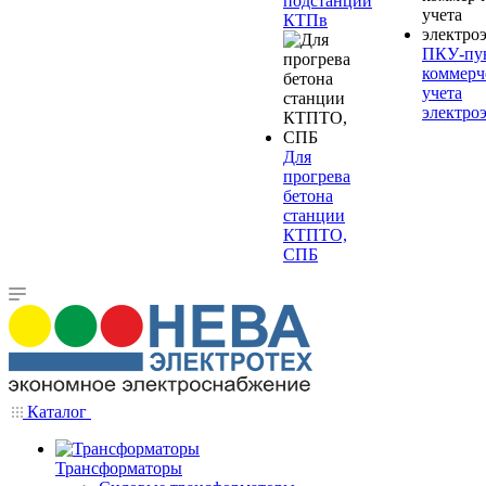
подстанции
КТПв
ПКУ-пу
коммерч
учета
электро
Для
прогрева
бетона
станции
КТПТО,
СПБ
Каталог
Трансформаторы