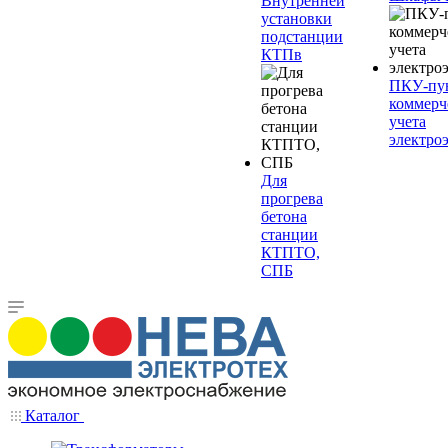
Внутренней
установки
подстанции
КТПв
ПКУ-пу
коммерч
учета
электро
Для
прогрева
бетона
станции
КТПТО,
СПБ
Каталог