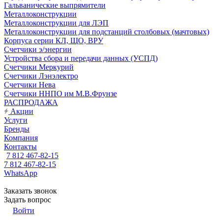
Гальванические выпрямители
Металлоконструкции
Металлоконструкции для ЛЭП
Металлоконструкции для подстанций столбовых (мачтовых)
Корпуса серии КЛ, ЩО, ВРУ
Счетчики э/энергии
Устройства сбора и передачи данных (УСПД)
Счетчики Меркурий
Счетчики Лэнэлектро
Счетчики Нева
Счетчики ННПО им М.В.Фрунзе
РАСПРОДАЖА
Акции
Услуги
Бренды
Компания
Контакты
7 812 467-82-15
7 812 467-82-15
WhatsApp
Заказать звонок
Задать вопрос
Войти