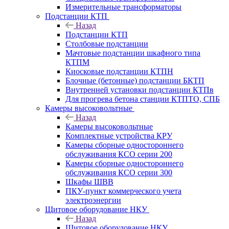
Измерительные трансформаторы
Подстанции КТП
Назад
Подстанции КТП
Столбовые подстанции
Мачтовые подстанции шкафного типа
КТПМ
Киосковые подстанции КТПН
Блочные (бетонные) подстанции БКТП
Внутренней установки подстанции КТПв
Для прогрева бетона станции КТПТО, СПБ
Камеры высоковольтные
Назад
Камеры высоковольтные
Комплектные устройства КРУ
Камеры сборные одностороннего
обслуживания КСО серии 200
Камеры сборные одностороннего
обслуживания КСО серии 300
Шкафы ШВВ
ПКУ-пункт коммерческого учета
электроэнергии
Щитовое оборудование НКУ
Назад
Щитовое оборудование НКУ