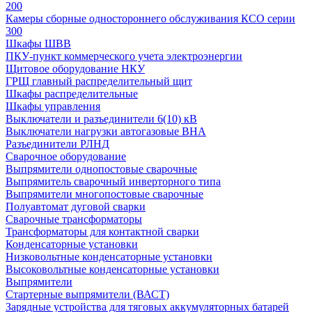
200
Камеры сборные одностороннего обслуживания КСО серии
300
Шкафы ШВВ
ПКУ-пункт коммерческого учета электроэнергии
Щитовое оборудование НКУ
ГРЩ главный распределительный щит
Шкафы распределительные
Шкафы управления
Выключатели и разъединители 6(10) кВ
Выключатели нагрузки автогазовые ВНА
Разъединители РЛНД
Сварочное оборудование
Выпрямители однопостовые сварочные
Выпрямитель сварочный инверторного типа
Выпрямители многопостовые сварочные
Полуавтомат дуговой сварки
Сварочные трансформаторы
Трансформаторы для контактной сварки
Конденсаторные установки
Низковольтные конденсаторные установки
Высоковольтные конденсаторные установки
Выпрямители
Стартерные выпрямители (ВАСТ)
Зарядные устройства для тяговых аккумуляторных батарей