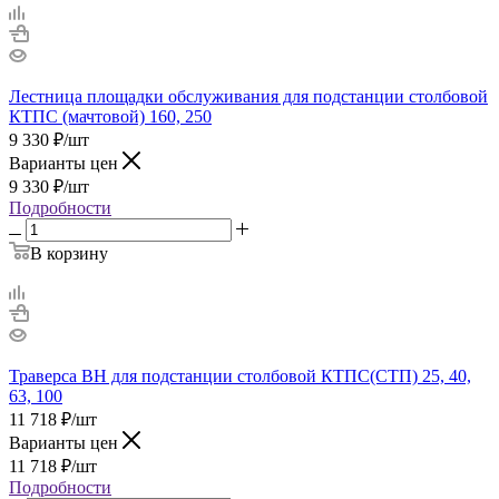
Лестница площадки обслуживания для подстанции столбовой
КТПС (мачтовой) 160, 250
9 330
₽
/шт
Варианты цен
9 330
₽
/шт
Подробности
В корзину
Траверса ВН для подстанции столбовой КТПС(СТП) 25, 40,
63, 100
11 718
₽
/шт
Варианты цен
11 718
₽
/шт
Подробности