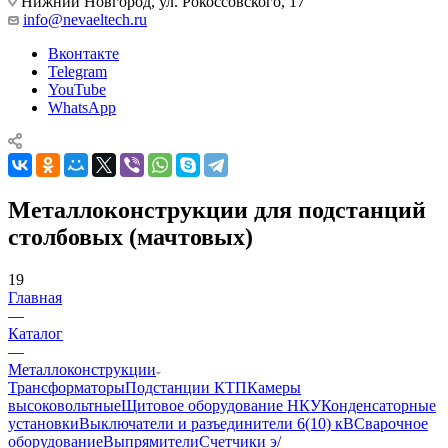
Нижний Новгород, ул. Рокоссовского, 17
info@nevaeltech.ru
Вконтакте
Telegram
YouTube
WhatsApp
Металлоконструкции для подстанций
столбовых (мачтовых)
19
Главная
—
Каталог
—
Металлоконструкции
Трансформаторы
Подстанции КТП
Камеры
высоковольтные
Щитовое оборудование НКУ
Конденсаторные
установки
Выключатели и разъединители 6(10) кВ
Сварочное
оборудование
Выпрямители
Счетчики э/