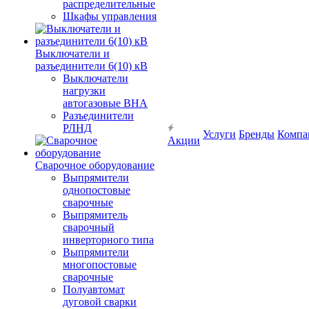
распределительные
Шкафы управления
Выключатели и
разъединители 6(10) кВ
Выключатели
нагрузки
автогазовые ВНА
Разъединители
РЛНД
Услуги
Бренды
Компа
Акции
Сварочное оборудование
Выпрямители
однопостовые
сварочные
Выпрямитель
сварочный
инверторного типа
Выпрямители
многопостовые
сварочные
Полуавтомат
дуговой сварки