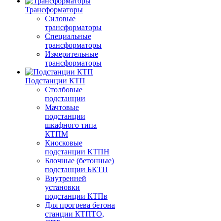
Трансформаторы
Силовые
трансформаторы
Специальные
трансформаторы
Измерительные
трансформаторы
Подстанции КТП
Столбовые
подстанции
Мачтовые
подстанции
шкафного типа
КТПМ
Киосковые
подстанции КТПН
Блочные (бетонные)
подстанции БКТП
Внутренней
установки
подстанции КТПв
Для прогрева бетона
станции КТПТО,