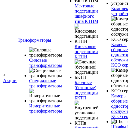
Мачтовые
Компле
подстанции
устройс
шкафного
типа КТПМ
Трансформаторы
Камеры
Киосковые
сборные
подстанции
односто
КТПН
обслужи
Силовые
КСО сер
трансформаторы
Акции
Специальные
Блочные
трансформаторы
(бетонные)
подстанции
Камеры
БКТП
сборные
Измерительные
односто
трансформаторы
обслужи
КСО сер
Шкафы