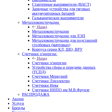
Стартерные выпрямители (ВАСТ)
Зарядные устройства для тяговых
аккумуляторных батарей
Гальванические выпрямители
Металлоконструкции
Назад
Металлоконструкции
Металлоконструкции для ЛЭП
Металлоконструкции для подстанций
столбовых (мачтовых)
Корпуса серии КЛ, ЩО, ВРУ
Счетчики э/энергии
Назад
Счетчики э/энергии
Устройства сбора и передачи данных
(УСПД)
Счетчики Меркурий
Счетчики Лэнэлектро
Счетчики Нева
Счетчики ННПО им М.В.Фрунзе
РАСПРОДАЖА
Акции
Услуги
Бренды