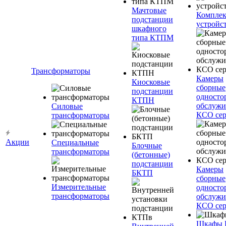
Мачтовые
Компле
подстанции
устройс
шкафного
типа КТПМ
Трансформаторы
Камеры
Киосковые
сборные
подстанции
односто
КТПН
обслужи
Силовые
КСО сер
трансформаторы
Акции
Специальные
Блочные
трансформаторы
(бетонные)
подстанции
Камеры
БКТП
сборные
Измерительные
односто
трансформаторы
обслужи
КСО сер
Шкафы