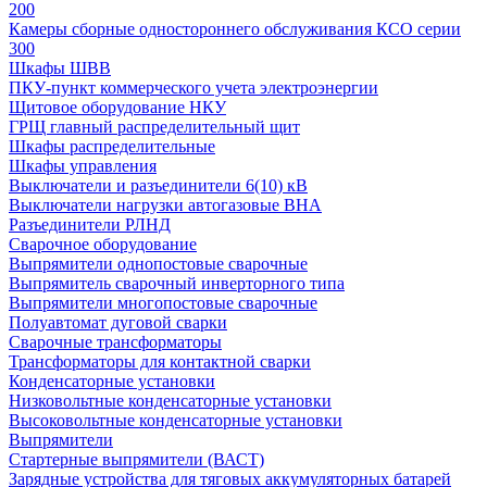
200
Камеры сборные одностороннего обслуживания КСО серии
300
Шкафы ШВВ
ПКУ-пункт коммерческого учета электроэнергии
Щитовое оборудование НКУ
ГРЩ главный распределительный щит
Шкафы распределительные
Шкафы управления
Выключатели и разъединители 6(10) кВ
Выключатели нагрузки автогазовые ВНА
Разъединители РЛНД
Сварочное оборудование
Выпрямители однопостовые сварочные
Выпрямитель сварочный инверторного типа
Выпрямители многопостовые сварочные
Полуавтомат дуговой сварки
Сварочные трансформаторы
Трансформаторы для контактной сварки
Конденсаторные установки
Низковольтные конденсаторные установки
Высоковольтные конденсаторные установки
Выпрямители
Стартерные выпрямители (ВАСТ)
Зарядные устройства для тяговых аккумуляторных батарей