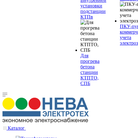
Внутренней
установки
подстанции
КТПв
ПКУ-пу
коммерч
учета
электро
Для
прогрева
бетона
станции
КТПТО,
СПБ
Каталог