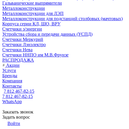
Гальванические выпрямители
Металлоконструкции
Металлоконструкции для ЛЭП
Металлоконструкции для подстанций столбовых (мачтовых)
Корпуса серии КЛ, ЩО, ВРУ
Счетчики э/энергии
Устройства сбора и передачи данных (УСПД)
Счетчики Меркурий
Счетчики Лэнэлектро
Счетчики Нева
Счетчики ННПО им М.В.Фрунзе
РАСПРОДАЖА
Акции
Услуги
Бренды
Компания
Контакты
7 812 467-82-15
7 812 467-82-15
WhatsApp
Заказать звонок
Задать вопрос
Войти