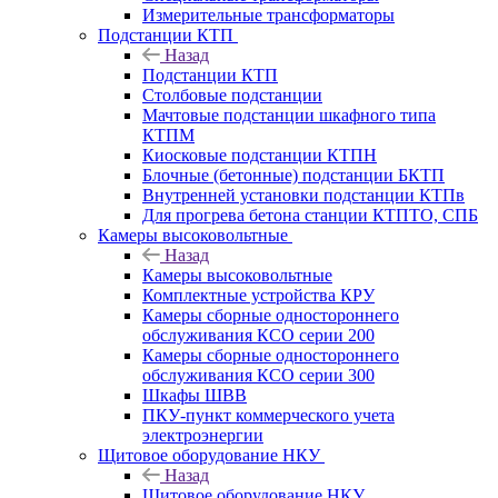
Измерительные трансформаторы
Подстанции КТП
Назад
Подстанции КТП
Столбовые подстанции
Мачтовые подстанции шкафного типа
КТПМ
Киосковые подстанции КТПН
Блочные (бетонные) подстанции БКТП
Внутренней установки подстанции КТПв
Для прогрева бетона станции КТПТО, СПБ
Камеры высоковольтные
Назад
Камеры высоковольтные
Комплектные устройства КРУ
Камеры сборные одностороннего
обслуживания КСО серии 200
Камеры сборные одностороннего
обслуживания КСО серии 300
Шкафы ШВВ
ПКУ-пункт коммерческого учета
электроэнергии
Щитовое оборудование НКУ
Назад
Щитовое оборудование НКУ