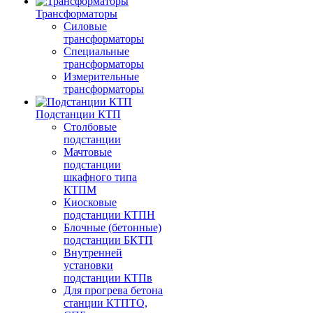
Трансформаторы
Силовые
трансформаторы
Специальные
трансформаторы
Измерительные
трансформаторы
Подстанции КТП
Столбовые
подстанции
Мачтовые
подстанции
шкафного типа
КТПМ
Киосковые
подстанции КТПН
Блочные (бетонные)
подстанции БКТП
Внутренней
установки
подстанции КТПв
Для прогрева бетона
станции КТПТО,