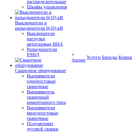
распределительные
Шкафы управления
Выключатели и
разъединители 6(10) кВ
Выключатели
нагрузки
автогазовые ВНА
Разъединители
РЛНД
Услуги
Бренды
Компа
Акции
Сварочное оборудование
Выпрямители
однопостовые
сварочные
Выпрямитель
сварочный
инверторного типа
Выпрямители
многопостовые
сварочные
Полуавтомат
дуговой сварки