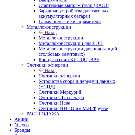
Стартерные выпрямители (ВАСТ)
Зарядные устройства для тяговых
аккумуляторных батарей
Гальванические выпрямители
Металлоконструкции
Назад
Металлоконструкции
Металлоконструкции для ЛЭП
Металлоконструкции для подстанций
столбовых (мачтовых)
Корпуса серии КЛ, ЩО, ВРУ
Счетчики э/энергии
Назад
Счетчики э/энергии
Устройства сбора и передачи данных
(УСПД)
Счетчики Меркурий
Счетчики Лэнэлектро
Счетчики Нева
Счетчики ННПО им М.В.Фрунзе
РАСПРОДАЖА
Акции
Услуги
Бренды