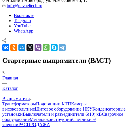
Нижний Новгород, ул. Рокоссовского, 17
info@nevaeltech.ru
Вконтакте
Telegram
YouTube
WhatsApp
Стартерные выпрямители (ВАСТ)
5
Главная
—
Каталог
—
Выпрямители
Трансформаторы
Подстанции КТП
Камеры
высоковольтные
Щитовое оборудование НКУ
Конденсаторные
установки
Выключатели и разъединители 6(10) кВ
Сварочное
оборудование
Металлоконструкции
Счетчики э/
энергии
РАСПРОДАЖА