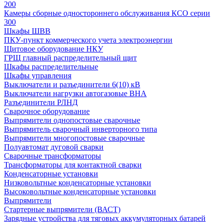
200
Камеры сборные одностороннего обслуживания КСО серии
300
Шкафы ШВВ
ПКУ-пункт коммерческого учета электроэнергии
Щитовое оборудование НКУ
ГРЩ главный распределительный щит
Шкафы распределительные
Шкафы управления
Выключатели и разъединители 6(10) кВ
Выключатели нагрузки автогазовые ВНА
Разъединители РЛНД
Сварочное оборудование
Выпрямители однопостовые сварочные
Выпрямитель сварочный инверторного типа
Выпрямители многопостовые сварочные
Полуавтомат дуговой сварки
Сварочные трансформаторы
Трансформаторы для контактной сварки
Конденсаторные установки
Низковольтные конденсаторные установки
Высоковольтные конденсаторные установки
Выпрямители
Стартерные выпрямители (ВАСТ)
Зарядные устройства для тяговых аккумуляторных батарей