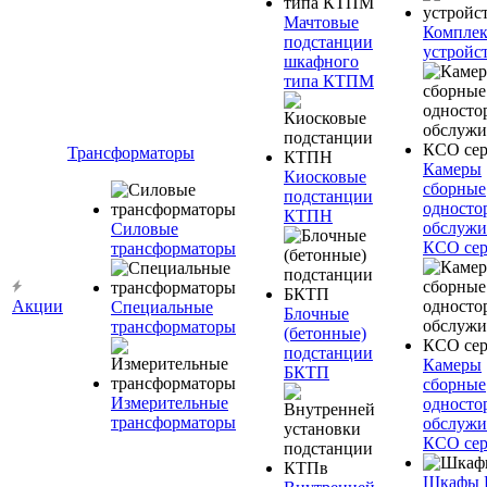
Мачтовые
Компле
подстанции
устройс
шкафного
типа КТПМ
Трансформаторы
Камеры
Киосковые
сборные
подстанции
односто
КТПН
обслужи
Силовые
КСО сер
трансформаторы
Акции
Специальные
Блочные
трансформаторы
(бетонные)
подстанции
Камеры
БКТП
сборные
Измерительные
односто
трансформаторы
обслужи
КСО сер
Шкафы