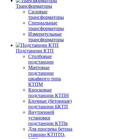
Трансформаторы
Силовые
трансформаторы
Специальные
трансформаторы
Измерительные
трансформаторы
Подстанции КТП
Столбовые
подстанции
Мачтовые
подстанции
шкафного типа
КТПМ
Киосковые
подстанции КТПН
Блочные (бетонные)
подстанции БКТП
Внутренней
установки
подстанции КТПв
Для прогрева бетона
станции КТПТО,