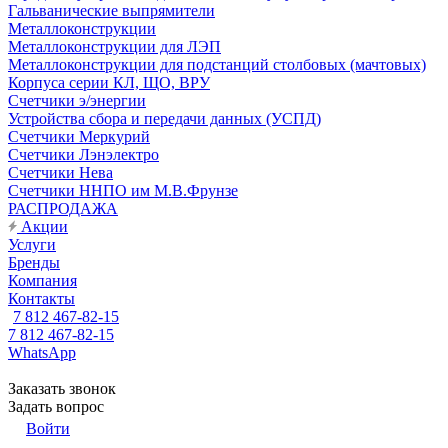
Гальванические выпрямители
Металлоконструкции
Металлоконструкции для ЛЭП
Металлоконструкции для подстанций столбовых (мачтовых)
Корпуса серии КЛ, ЩО, ВРУ
Счетчики э/энергии
Устройства сбора и передачи данных (УСПД)
Счетчики Меркурий
Счетчики Лэнэлектро
Счетчики Нева
Счетчики ННПО им М.В.Фрунзе
РАСПРОДАЖА
Акции
Услуги
Бренды
Компания
Контакты
7 812 467-82-15
7 812 467-82-15
WhatsApp
Заказать звонок
Задать вопрос
Войти