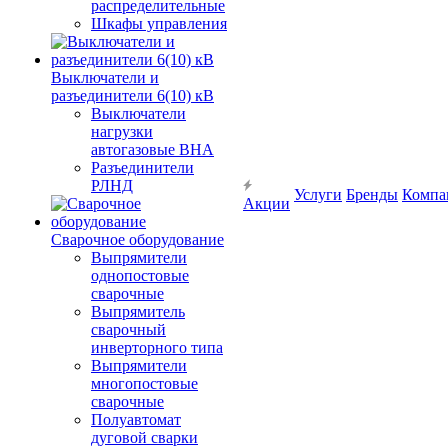
распределительные
Шкафы управления
Выключатели и
разъединители 6(10) кВ
Выключатели
нагрузки
автогазовые ВНА
Разъединители
РЛНД
Услуги
Бренды
Компа
Акции
Сварочное оборудование
Выпрямители
однопостовые
сварочные
Выпрямитель
сварочный
инверторного типа
Выпрямители
многопостовые
сварочные
Полуавтомат
дуговой сварки