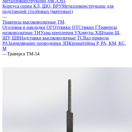
Металлоконструкции для ЛЭП
Корпуса серии КЛ, ЩО, ВРУ
Металлоконструкции для
подстанций столбовых (мачтовых)
—
Траверсы высоковольтные ТМ
Оголовья и накладки ОГ
Оттяжки ОТ
Стяжки Г
Траверсы
низковольтные ТН
Узлы крепления У
Хомуты Х
Штыри Ш,
ШУ, ШВ
Надставки высоковольтные ТС
Вал привода
РА
Заземляющие проводники ЗП
Кронштейны Р, РА, КМ, КС,
М
—
Траверса ТМ-54