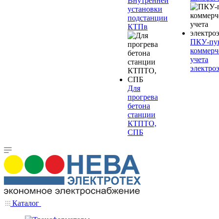
Внутренней
установки
подстанции
КТПв
ПКУ-пу
коммерч
учета
электро
Для
прогрева
бетона
станции
КТПТО,
СПБ
Каталог