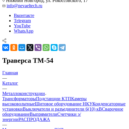
Нижний Новгород, ул. Рокоссовского, 17
info@nevaeltech.ru
Вконтакте
Telegram
YouTube
WhatsApp
Траверса ТМ-54
Главная
—
Каталог
—
Металлоконструкции
Трансформаторы
Подстанции КТП
Камеры
высоковольтные
Щитовое оборудование НКУ
Конденсаторные
установки
Выключатели и разъединители 6(10) кВ
Сварочное
оборудование
Выпрямители
Счетчики э/
энергии
РАСПРОДАЖА
—