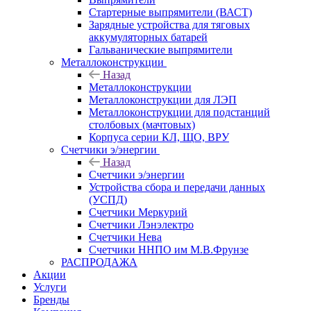
Стартерные выпрямители (ВАСТ)
Зарядные устройства для тяговых
аккумуляторных батарей
Гальванические выпрямители
Металлоконструкции
Назад
Металлоконструкции
Металлоконструкции для ЛЭП
Металлоконструкции для подстанций
столбовых (мачтовых)
Корпуса серии КЛ, ЩО, ВРУ
Счетчики э/энергии
Назад
Счетчики э/энергии
Устройства сбора и передачи данных
(УСПД)
Счетчики Меркурий
Счетчики Лэнэлектро
Счетчики Нева
Счетчики ННПО им М.В.Фрунзе
РАСПРОДАЖА
Акции
Услуги
Бренды