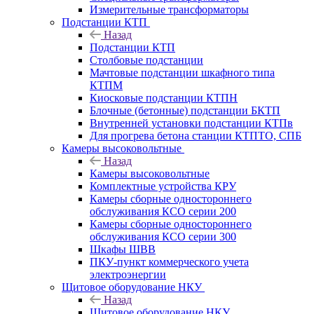
Измерительные трансформаторы
Подстанции КТП
Назад
Подстанции КТП
Столбовые подстанции
Мачтовые подстанции шкафного типа
КТПМ
Киосковые подстанции КТПН
Блочные (бетонные) подстанции БКТП
Внутренней установки подстанции КТПв
Для прогрева бетона станции КТПТО, СПБ
Камеры высоковольтные
Назад
Камеры высоковольтные
Комплектные устройства КРУ
Камеры сборные одностороннего
обслуживания КСО серии 200
Камеры сборные одностороннего
обслуживания КСО серии 300
Шкафы ШВВ
ПКУ-пункт коммерческого учета
электроэнергии
Щитовое оборудование НКУ
Назад
Щитовое оборудование НКУ