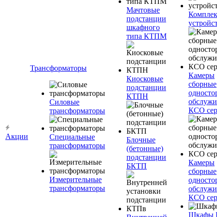
Мачтовые
Компле
подстанции
устройс
шкафного
типа КТПМ
Трансформаторы
Камеры
Киосковые
сборные
подстанции
односто
КТПН
обслужи
Силовые
КСО сер
трансформаторы
Акции
Специальные
Блочные
трансформаторы
(бетонные)
подстанции
Камеры
БКТП
сборные
Измерительные
односто
трансформаторы
обслужи
КСО сер
Шкафы