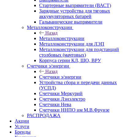
Стартерные выпрямители (ВАСТ)
Зарядные устройства для тяговых
аккумуляторных батарей
Гальванические выпрямители
Металлоконструкции
Назад
Металлоконструкции
Металлоконструкции для ЛЭП
Металлоконструкции для подстанций
столбовых (мачтовых)
Корпуса серии КЛ, ЩО, ВРУ
Счетчики э/энергии
Назад
Счетчики э/энергии
Устройства сбора и передачи данных
(УСПД)
Счетчики Меркурий
Счетчики Лэнэлектро
Счетчики Нева
Счетчики ННПО им М.В.Фрунзе
РАСПРОДАЖА
Акции
Услуги
Бренды