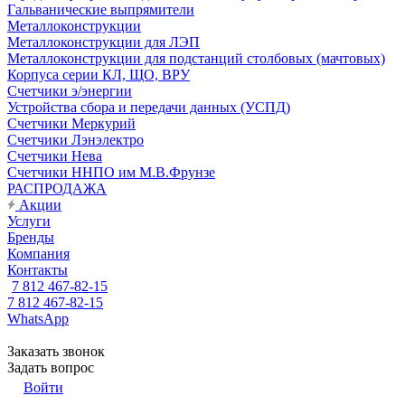
Гальванические выпрямители
Металлоконструкции
Металлоконструкции для ЛЭП
Металлоконструкции для подстанций столбовых (мачтовых)
Корпуса серии КЛ, ЩО, ВРУ
Счетчики э/энергии
Устройства сбора и передачи данных (УСПД)
Счетчики Меркурий
Счетчики Лэнэлектро
Счетчики Нева
Счетчики ННПО им М.В.Фрунзе
РАСПРОДАЖА
Акции
Услуги
Бренды
Компания
Контакты
7 812 467-82-15
7 812 467-82-15
WhatsApp
Заказать звонок
Задать вопрос
Войти