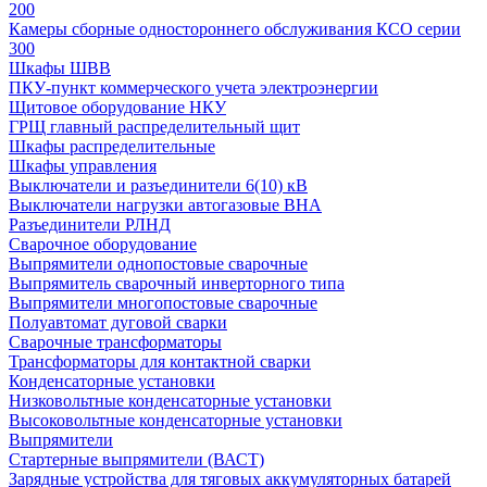
200
Камеры сборные одностороннего обслуживания КСО серии
300
Шкафы ШВВ
ПКУ-пункт коммерческого учета электроэнергии
Щитовое оборудование НКУ
ГРЩ главный распределительный щит
Шкафы распределительные
Шкафы управления
Выключатели и разъединители 6(10) кВ
Выключатели нагрузки автогазовые ВНА
Разъединители РЛНД
Сварочное оборудование
Выпрямители однопостовые сварочные
Выпрямитель сварочный инверторного типа
Выпрямители многопостовые сварочные
Полуавтомат дуговой сварки
Сварочные трансформаторы
Трансформаторы для контактной сварки
Конденсаторные установки
Низковольтные конденсаторные установки
Высоковольтные конденсаторные установки
Выпрямители
Стартерные выпрямители (ВАСТ)
Зарядные устройства для тяговых аккумуляторных батарей