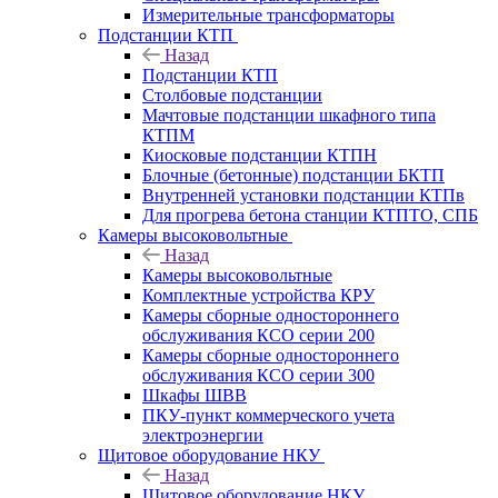
Измерительные трансформаторы
Подстанции КТП
Назад
Подстанции КТП
Столбовые подстанции
Мачтовые подстанции шкафного типа
КТПМ
Киосковые подстанции КТПН
Блочные (бетонные) подстанции БКТП
Внутренней установки подстанции КТПв
Для прогрева бетона станции КТПТО, СПБ
Камеры высоковольтные
Назад
Камеры высоковольтные
Комплектные устройства КРУ
Камеры сборные одностороннего
обслуживания КСО серии 200
Камеры сборные одностороннего
обслуживания КСО серии 300
Шкафы ШВВ
ПКУ-пункт коммерческого учета
электроэнергии
Щитовое оборудование НКУ
Назад
Щитовое оборудование НКУ