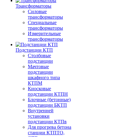
Трансформаторы
Силовые
трансформаторы
Специальные
трансформаторы
Измерительные
трансформаторы
Подстанции КТП
Столбовые
подстанции
Мачтовые
подстанции
шкафного типа
КТПМ
Киосковые
подстанции КТПН
Блочные (бетонные)
подстанции БКТП
Внутренней
установки
подстанции КТПв
Для прогрева бетона
станции КТПТО,