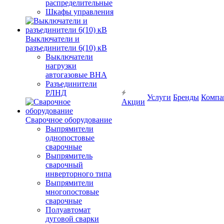
распределительные
Шкафы управления
Выключатели и
разъединители 6(10) кВ
Выключатели
нагрузки
автогазовые ВНА
Разъединители
РЛНД
Услуги
Бренды
Компа
Акции
Сварочное оборудование
Выпрямители
однопостовые
сварочные
Выпрямитель
сварочный
инверторного типа
Выпрямители
многопостовые
сварочные
Полуавтомат
дуговой сварки