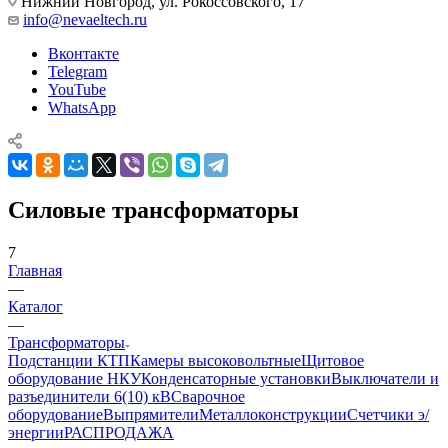
Нижний Новгород, ул. Рокоссовского, 17
info@nevaeltech.ru
Вконтакте
Telegram
YouTube
WhatsApp
Силовые трансформаторы
7
Главная
—
Каталог
—
Трансформаторы
Подстанции КТП
Камеры высоковольтные
Щитовое
оборудование НКУ
Конденсаторные установки
Выключатели и
разъединители 6(10) кВ
Сварочное
оборудование
Выпрямители
Металлоконструкции
Счетчики э/
энергии
РАСПРОДАЖА