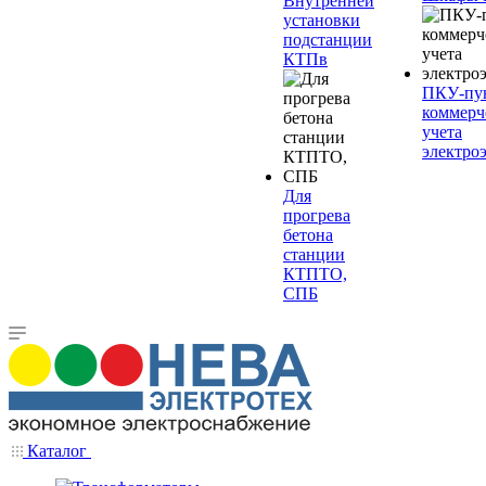
Внутренней
установки
подстанции
КТПв
ПКУ-пу
коммерч
учета
электро
Для
прогрева
бетона
станции
КТПТО,
СПБ
Каталог